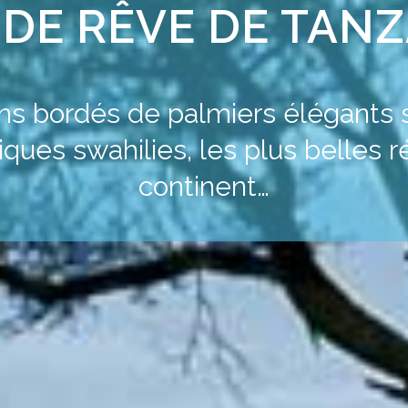
 DE RÊVE DE TAN
ns bordés de palmiers élégants so
iques swahilies, les plus belles 
continent…