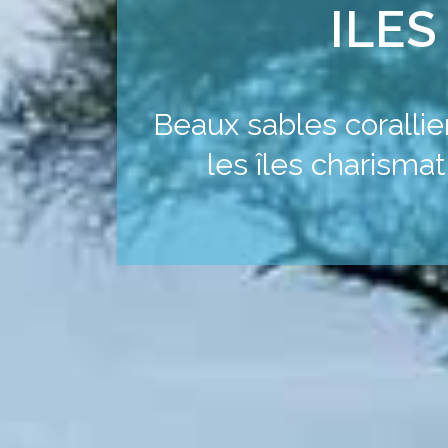
ILES
Beaux sables corallie
les îles charismat