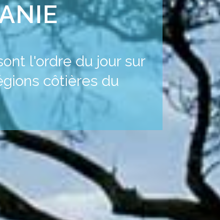
ZANIE
nt l'ordre du jour sur
régions côtières du